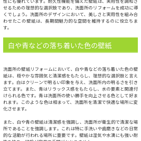
性にも優れています。耐久性機能を備えた壁紙は、実用性を調和さ
せるための理想的な選択肢であり、洗面所のリフォームを成功に導
くでしょう。洗面所のデザインにおいて、美しさと実用性を組み合
わせたこの壁紙は、長期間魅力的な空間を維持するのに役立ちま
す。
白や青などの落ち着いた色の壁紙
洗面所の壁紙リフォームにおいて、白や青などの落ち着いた色の壁
紙は、穏やかな雰囲気と清潔感をもたらし、理想的な選択肢と言え
ます。白はクリーンで明るい印象を与え、洗面所内の明るさを引き
立てます。また、青はリラックス感をもたらし、水の要素と関連付
けられる色です。青は洗面所の使い勝手を向上させる色として好ま
れます。このような色は相まって、洗面所を清潔で快適な場所に変
化させます。
また、白や青の壁紙は清潔感を強調し、洗面所が衛生的で清潔な場
所であることを強調します。これは特に手洗いや歯磨きなどの日常
的な活動が行われる場所に重要です。壁紙は湿気や水滴にも強い耐